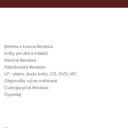
Kategórie v obchode
Beletria a krásna literatúra
Knihy pre deti a mládež
Náučná literatúra
Náboženská literatúra
LP - platne, Audio knihy, CD, DVD, MC
Olejomaľby ručne maľované
Cudzojazyčná literatúra
Výpredaj
Najnovšie poklady