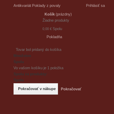
Antikvariát Poklady z povaly
Prihlásiť sa
Košík
(prázdny)
Žiadne produkty
Spolu
0,00 €
Pokladňa
Tovar bol pridaný do košíka
Množstvo
Spolu
Vo vašom košíku je 1 položka
Spolu za produkty:
Spolu
Pokračovať v nákupe
Pokračovať