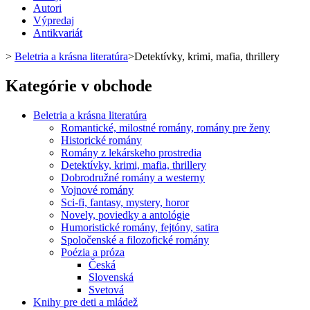
Autori
Výpredaj
Antikvariát
>
Beletria a krásna literatúra
>
Detektívky, krimi, mafia, thrillery
Kategórie v obchode
Beletria a krásna literatúra
Romantické, milostné romány, romány pre ženy
Historické romány
Romány z lekárskeho prostredia
Detektívky, krimi, mafia, thrillery
Dobrodružné romány a westerny
Vojnové romány
Sci-fi, fantasy, mystery, horor
Novely, poviedky a antológie
Humoristické romány, fejtóny, satira
Spoločenské a filozofické romány
Poézia a próza
Česká
Slovenská
Svetová
Knihy pre deti a mládež