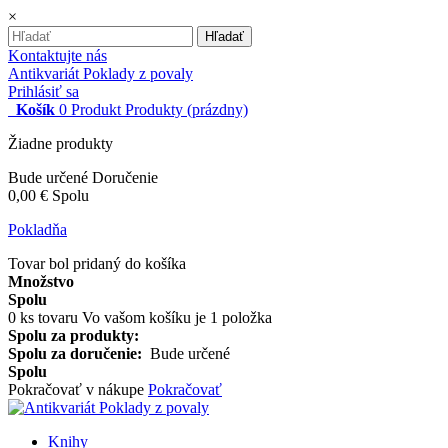
×
Hľadať
Kontaktujte nás
Antikvariát Poklady z povaly
Prihlásiť sa
Košík
0
Produkt
Produkty
(prázdny)
Žiadne produkty
Bude určené
Doručenie
0,00 €
Spolu
Pokladňa
Tovar bol pridaný do košíka
Množstvo
Spolu
0
ks tovaru
Vo vašom košíku je 1 položka
Spolu za produkty:
Spolu za doručenie:
Bude určené
Spolu
Pokračovať v nákupe
Pokračovať
Knihy