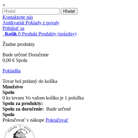
×
Hľadať
Kontaktujte nás
Antikvariát Poklady z povaly
Prihlásiť sa
Košík
0
Produkt
Produkty
(prázdny)
Žiadne produkty
Bude určené
Doručenie
0,00 €
Spolu
Pokladňa
Tovar bol pridaný do košíka
Množstvo
Spolu
0
ks tovaru
Vo vašom košíku je 1 položka
Spolu za produkty:
Spolu za doručenie:
Bude určené
Spolu
Pokračovať v nákupe
Pokračovať