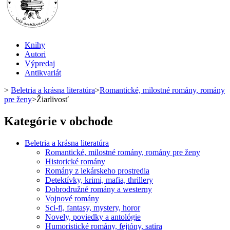
Knihy
Autori
Výpredaj
Antikvariát
>
Beletria a krásna literatúra
>
Romantické, milostné romány, romány
pre ženy
>
Žiarlivosť
Kategórie v obchode
Beletria a krásna literatúra
Romantické, milostné romány, romány pre ženy
Historické romány
Romány z lekárskeho prostredia
Detektívky, krimi, mafia, thrillery
Dobrodružné romány a westerny
Vojnové romány
Sci-fi, fantasy, mystery, horor
Novely, poviedky a antológie
Humoristické romány, fejtóny, satira