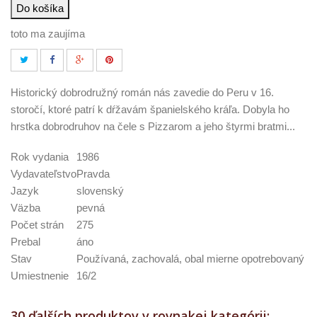
Do košíka
toto ma zaujíma
Historický dobrodružný román nás zavedie do Peru v 16.
storočí, ktoré patrí k dŕžavám španielského kráľa. Dobyla ho
hrstka dobrodruhov na čele s Pizzarom a jeho štyrmi bratmi...
Rok vydania
1986
Vydavateľstvo
Pravda
Jazyk
slovenský
Väzba
pevná
Počet strán
275
Prebal
áno
Stav
Používaná, zachovalá, obal mierne opotrebovaný
Umiestnenie
16/2
30 ďalších produktov v rovnakej kategórii: