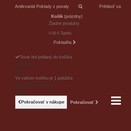
Antikvariát Poklady z povaly
Prihlásiť sa
Košík
(prázdny)
Žiadne produkty
Spolu
0,00 €
Pokladňa
Tovar bol pridaný do košíka
Množstvo
Spolu
Vo vašom košíku je 1 položka
Spolu za produkty:
Spolu
Pokračovať v nákupe
Pokračovať