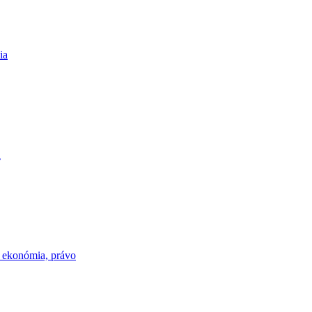
ia
a
, ekonómia, právo