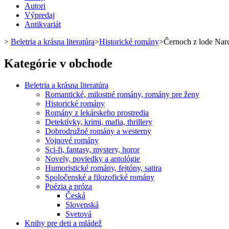
Autori
Výpredaj
Antikvariát
>
Beletria a krásna literatúra
>
Historické romány
>
Černoch z lode Narc
Kategórie v obchode
Beletria a krásna literatúra
Romantické, milostné romány, romány pre ženy
Historické romány
Romány z lekárskeho prostredia
Detektívky, krimi, mafia, thrillery
Dobrodružné romány a westerny
Vojnové romány
Sci-fi, fantasy, mystery, horor
Novely, poviedky a antológie
Humoristické romány, fejtóny, satira
Spoločenské a filozofické romány
Poézia a próza
Česká
Slovenská
Svetová
Knihy pre deti a mládež