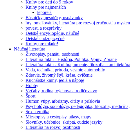
Knihy pre deti do 9 rokov
Knihy pre najmenších
leporelá
Básničky, pesničky, uspávanky
hry, omaľovánky, literatúra pre rozvoj zručností a myslen
povesti a rozprávky
Detské encyklopédie, náučné
Detské cudzojazyčné
Knihy pre mládež
Náučná literatúra
Životopisy, pamäti, osobnosti
Literatúra faktu - História, Politika, Vojny, Zbrane
Literatúra faktu - Kultúra, umenie, filozofia a architektúr
Veda, technika, príroda, vesmír, automobily
Zdravie, životný štýl, krása, cvičenie
Kuchárske knihy, jedlá a nápoje
Hobby
Vzťahy, rodina, výchova a rodičovstvo
Šport
Humor, vtipy, aforizmy, citáty a príslovia
Psychológia, sociológia, pedagogika, filozofia, medicína
Sex a erotika
Miestopisy a cestopisy, atlasy, mapy
Slovníky, učebnice, skriptá, cudzie jazyky
Literatúra na rozvoj osobnosti