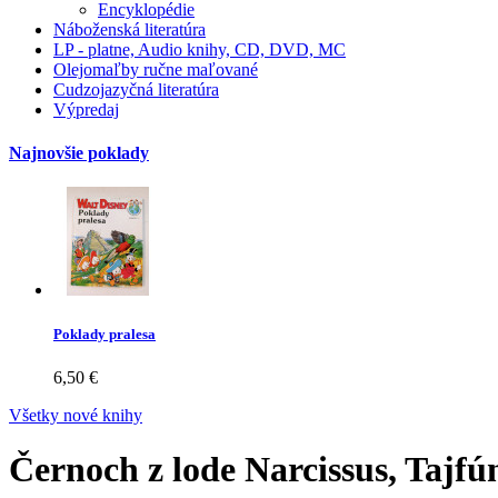
Encyklopédie
Náboženská literatúra
LP - platne, Audio knihy, CD, DVD, MC
Olejomaľby ručne maľované
Cudzojazyčná literatúra
Výpredaj
Najnovšie poklady
Poklady pralesa
6,50 €
Všetky nové knihy
Černoch z lode Narcissus, Tajfú