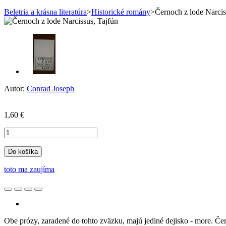
Beletria a krásna literatúra
>
Historické romány
>
Černoch z lode Narcis
Autor:
Conrad Joseph
1,60 €
Do košíka
toto ma zaujíma
Obe prózy, zaradené do tohto zväzku, majú jediné dejisko - more. Čern