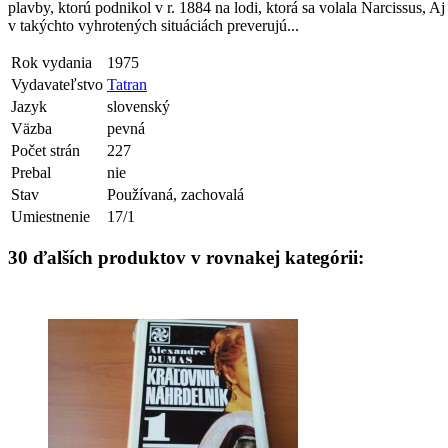
plavby, ktorú podnikol v r. 1884 na lodi, ktorá sa volala Narcissus, A
v takýchto vyhrotených situáciách preverujú...
Rok vydania
1975
Vydavateľstvo
Tatran
Jazyk
slovenský
Väzba
pevná
Počet strán
227
Prebal
nie
Stav
Používaná, zachovalá
Umiestnenie
17/1
30 ďalších produktov v rovnakej kategórii: