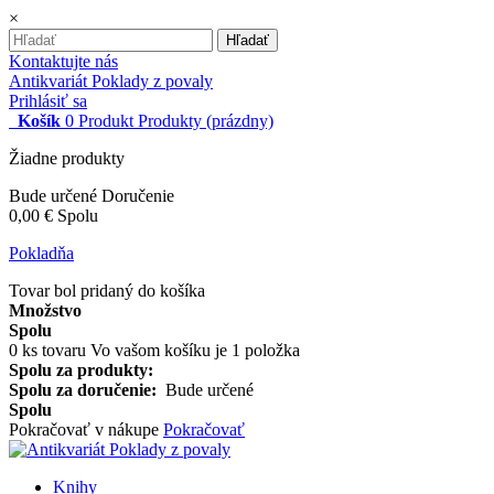
×
Hľadať
Kontaktujte nás
Antikvariát Poklady z povaly
Prihlásiť sa
Košík
0
Produkt
Produkty
(prázdny)
Žiadne produkty
Bude určené
Doručenie
0,00 €
Spolu
Pokladňa
Tovar bol pridaný do košíka
Množstvo
Spolu
0
ks tovaru
Vo vašom košíku je 1 položka
Spolu za produkty:
Spolu za doručenie:
Bude určené
Spolu
Pokračovať v nákupe
Pokračovať
Knihy