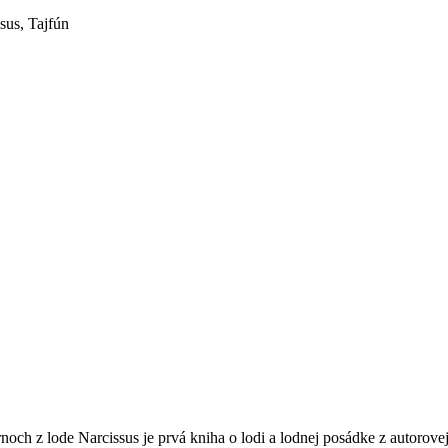
sus, Tajfún
och z lode Narcissus je prvá kniha o lodi a lodnej posádke z autorovej 