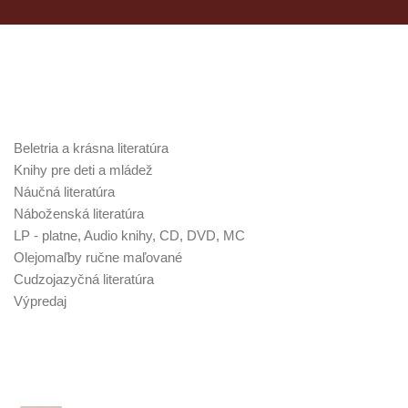
Kategórie v obchode
Beletria a krásna literatúra
Knihy pre deti a mládež
Náučná literatúra
Náboženská literatúra
LP - platne, Audio knihy, CD, DVD, MC
Olejomaľby ručne maľované
Cudzojazyčná literatúra
Výpredaj
Najnovšie poklady