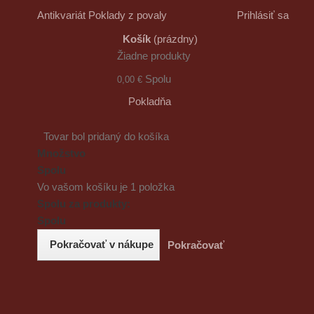
Antikvariát Poklady z povaly
Prihlásiť sa
Košík
(prázdny)
Žiadne produkty
Spolu
0,00 €
Pokladňa
Tovar bol pridaný do košíka
Množstvo
Spolu
Vo vašom košíku je 1 položka
Spolu za produkty:
Spolu
Pokračovať v nákupe
Pokračovať