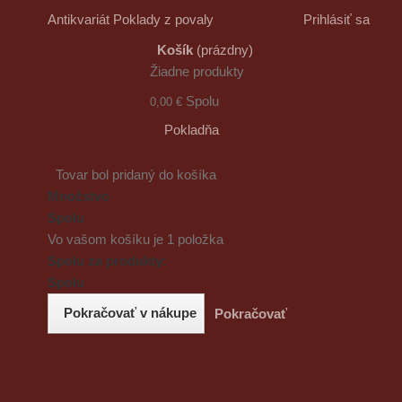
Antikvariát Poklady z povaly
Prihlásiť sa
Košík
(prázdny)
Žiadne produkty
Spolu
0,00 €
Pokladňa
Tovar bol pridaný do košíka
Množstvo
Spolu
Vo vašom košíku je 1 položka
Spolu za produkty:
Spolu
Pokračovať v nákupe
Pokračovať