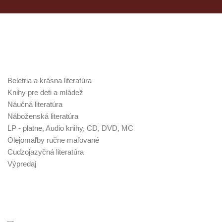
Kategórie v obchode
Beletria a krásna literatúra
Knihy pre deti a mládež
Náučná literatúra
Náboženská literatúra
LP - platne, Audio knihy, CD, DVD, MC
Olejomaľby ručne maľované
Cudzojazyčná literatúra
Výpredaj
Najnovšie poklady