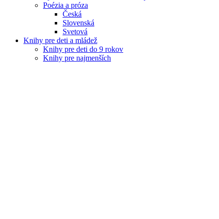
Poézia a próza
Česká
Slovenská
Svetová
Knihy pre deti a mládež
Knihy pre deti do 9 rokov
Knihy pre najmenších
leporelá
Básničky, pesničky, uspávanky
hry, omaľovánky, literatúra pre rozvoj zručností a myslen
povesti a rozprávky
Detské encyklopédie, náučné
Detské cudzojazyčné
Knihy pre mládež
Náučná literatúra
Životopisy, pamäti, osobnosti
Literatúra faktu - História, Politika, Vojny, Zbrane
Literatúra faktu - Kultúra, umenie, filozofia a architektúr
Veda, technika, príroda, vesmír, automobily
Zdravie, životný štýl, krása, cvičenie
Kuchárske knihy, jedlá a nápoje
Hobby
Vzťahy, rodina, výchova a rodičovstvo
Šport
Humor, vtipy, aforizmy, citáty a príslovia