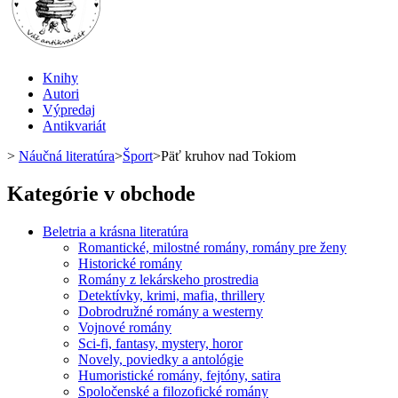
Knihy
Autori
Výpredaj
Antikvariát
>
Náučná literatúra
>
Šport
>
Päť kruhov nad Tokiom
Kategórie v obchode
Beletria a krásna literatúra
Romantické, milostné romány, romány pre ženy
Historické romány
Romány z lekárskeho prostredia
Detektívky, krimi, mafia, thrillery
Dobrodružné romány a westerny
Vojnové romány
Sci-fi, fantasy, mystery, horor
Novely, poviedky a antológie
Humoristické romány, fejtóny, satira
Spoločenské a filozofické romány