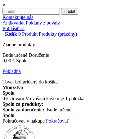
×
Hľadať
Kontaktujte nás
Antikvariát Poklady z povaly
Prihlásiť sa
Košík
0
Produkt
Produkty
(prázdny)
Žiadne produkty
Bude určené
Doručenie
0,00 €
Spolu
Pokladňa
Tovar bol pridaný do košíka
Množstvo
Spolu
0
ks tovaru
Vo vašom košíku je 1 položka
Spolu za produkty:
Spolu za doručenie:
Bude určené
Spolu
Pokračovať v nákupe
Pokračovať