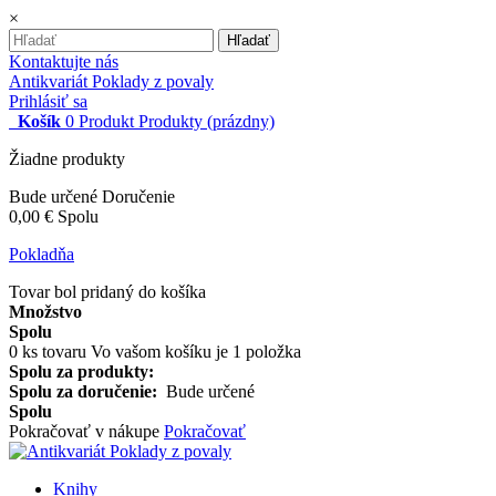
×
Hľadať
Kontaktujte nás
Antikvariát Poklady z povaly
Prihlásiť sa
Košík
0
Produkt
Produkty
(prázdny)
Žiadne produkty
Bude určené
Doručenie
0,00 €
Spolu
Pokladňa
Tovar bol pridaný do košíka
Množstvo
Spolu
0
ks tovaru
Vo vašom košíku je 1 položka
Spolu za produkty:
Spolu za doručenie:
Bude určené
Spolu
Pokračovať v nákupe
Pokračovať
Knihy