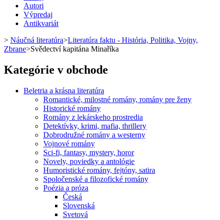
Autori
Výpredaj
Antikvariát
>
Náučná literatúra
>
Literatúra faktu - História, Politika, Vojny,
Zbrane
>
Svědectví kapitána Minaříka
Kategórie v obchode
Beletria a krásna literatúra
Romantické, milostné romány, romány pre ženy
Historické romány
Romány z lekárskeho prostredia
Detektívky, krimi, mafia, thrillery
Dobrodružné romány a westerny
Vojnové romány
Sci-fi, fantasy, mystery, horor
Novely, poviedky a antológie
Humoristické romány, fejtóny, satira
Spoločenské a filozofické romány
Poézia a próza
Česká
Slovenská
Svetová