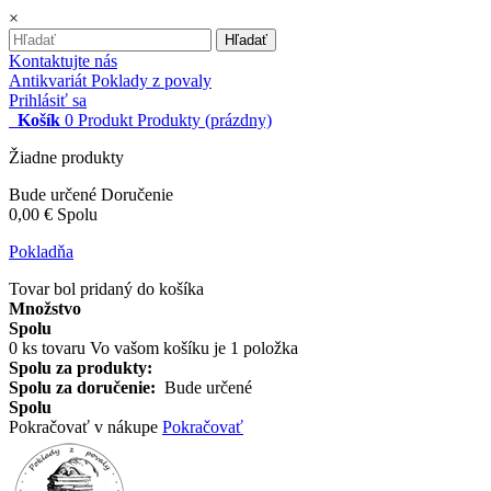
×
Hľadať
Kontaktujte nás
Antikvariát Poklady z povaly
Prihlásiť sa
Košík
0
Produkt
Produkty
(prázdny)
Žiadne produkty
Bude určené
Doručenie
0,00 €
Spolu
Pokladňa
Tovar bol pridaný do košíka
Množstvo
Spolu
0
ks tovaru
Vo vašom košíku je 1 položka
Spolu za produkty:
Spolu za doručenie:
Bude určené
Spolu
Pokračovať v nákupe
Pokračovať