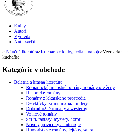
Knihy
Autori
Výpredaj
Antikvariát
>
Náučná literatúra
>
Kuchárske knihy, jedlá a nápoje
>
Vegetariánska
kuchařka
Kategórie v obchode
Beletria a krásna literatúra
Romantické, milostné romány, romány pre ženy
Historické romány
Romány z lekárskeho prostredia
Detektívky, krimi, mafia, thrillery
Dobrodružné romány a westerny
Vojnové romány
Sci-fi, fantasy, mystery, horor
Novely, poviedky a antológie
Humoristické romány, fejtóny, satira