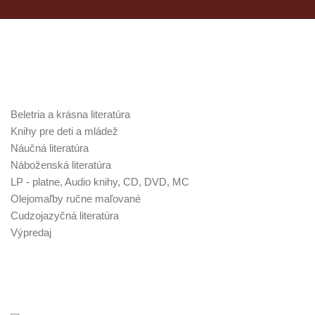
Kategórie v obchode
Beletria a krásna literatúra
Knihy pre deti a mládež
Náučná literatúra
Náboženská literatúra
LP - platne, Audio knihy, CD, DVD, MC
Olejomaľby ručne maľované
Cudzojazyčná literatúra
Výpredaj
Najnovšie poklady