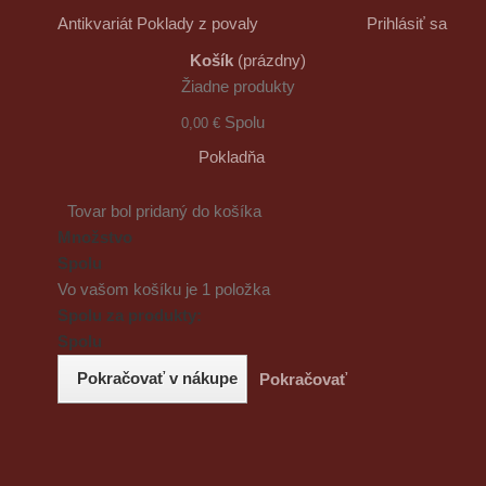
Antikvariát Poklady z povaly
Prihlásiť sa
Košík
(prázdny)
Žiadne produkty
Spolu
0,00 €
Pokladňa
Tovar bol pridaný do košíka
Množstvo
Spolu
Vo vašom košíku je 1 položka
Spolu za produkty:
Spolu
Pokračovať v nákupe
Pokračovať