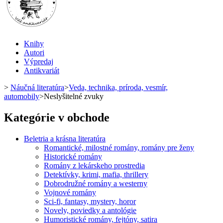
Knihy
Autori
Výpredaj
Antikvariát
>
Náučná literatúra
>
Veda, technika, príroda, vesmír,
automobily
>
Neslyšitelné zvuky
Kategórie v obchode
Beletria a krásna literatúra
Romantické, milostné romány, romány pre ženy
Historické romány
Romány z lekárskeho prostredia
Detektívky, krimi, mafia, thrillery
Dobrodružné romány a westerny
Vojnové romány
Sci-fi, fantasy, mystery, horor
Novely, poviedky a antológie
Humoristické romány, fejtóny, satira