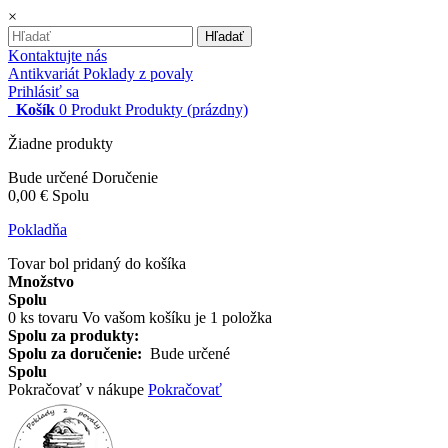
×
Hľadať
Kontaktujte nás
Antikvariát Poklady z povaly
Prihlásiť sa
Košík
0
Produkt
Produkty
(prázdny)
Žiadne produkty
Bude určené
Doručenie
0,00 €
Spolu
Pokladňa
Tovar bol pridaný do košíka
Množstvo
Spolu
0
ks tovaru
Vo vašom košíku je 1 položka
Spolu za produkty:
Spolu za doručenie:
Bude určené
Spolu
Pokračovať v nákupe
Pokračovať