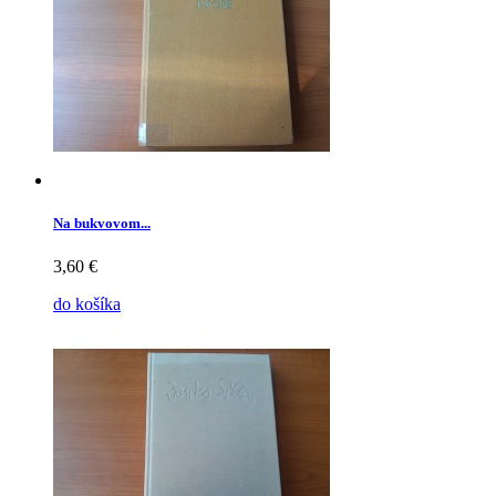
Na bukvovom...
3,60 €
do košíka