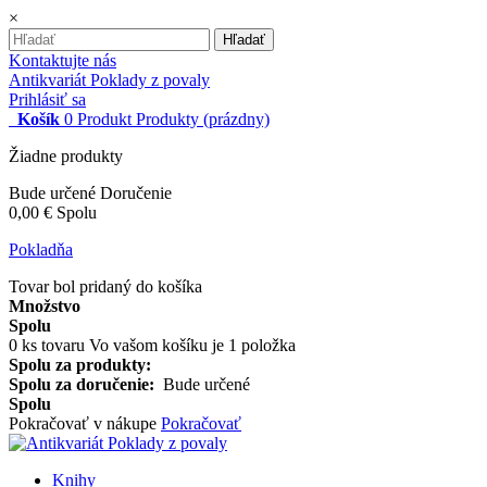
×
Hľadať
Kontaktujte nás
Antikvariát Poklady z povaly
Prihlásiť sa
Košík
0
Produkt
Produkty
(prázdny)
Žiadne produkty
Bude určené
Doručenie
0,00 €
Spolu
Pokladňa
Tovar bol pridaný do košíka
Množstvo
Spolu
0
ks tovaru
Vo vašom košíku je 1 položka
Spolu za produkty:
Spolu za doručenie:
Bude určené
Spolu
Pokračovať v nákupe
Pokračovať
Knihy