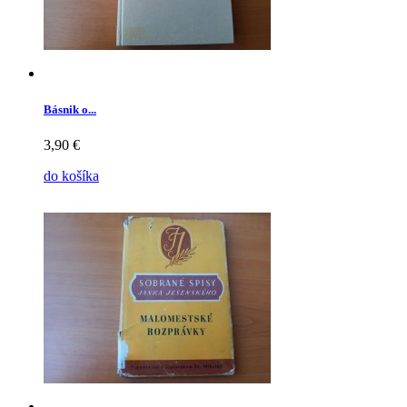
Básnik o...
3,90 €
do košíka