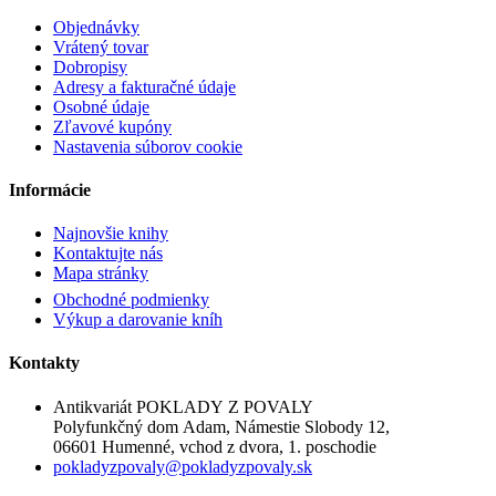
Objednávky
Vrátený tovar
Dobropisy
Adresy a fakturačné údaje
Osobné údaje
Zľavové kupóny
Nastavenia súborov cookie
Informácie
Najnovšie knihy
Kontaktujte nás
Mapa stránky
Obchodné podmienky
Výkup a darovanie kníh
Kontakty
Antikvariát POKLADY Z POVALY
Polyfunkčný dom Adam, Námestie Slobody 12,
06601 Humenné, vchod z dvora, 1. poschodie
pokladyzpovaly@pokladyzpovaly.sk