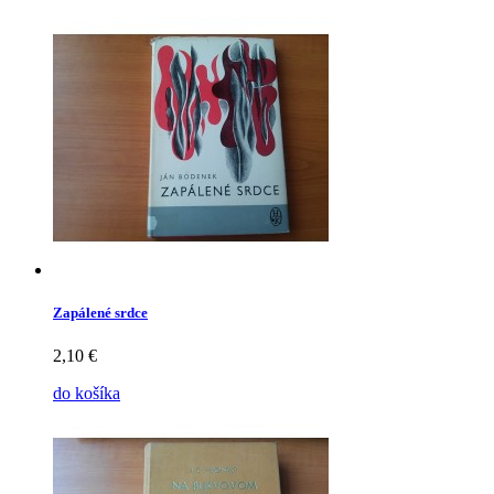
Zapálené srdce
2,10 €
do košíka