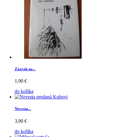
Zázrak na...
1,90 €
do košíka
Nevesta...
3,90 €
do košíka