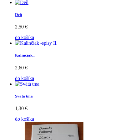
Deň
2,50 €
do košíka
Kalinčiak...
2,60 €
do košíka
Svätá tma
1,30 €
do košíka