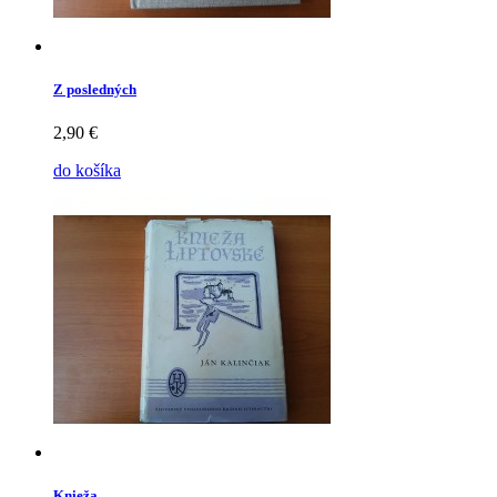
Z posledných
2,90 €
do košíka
Knieža...