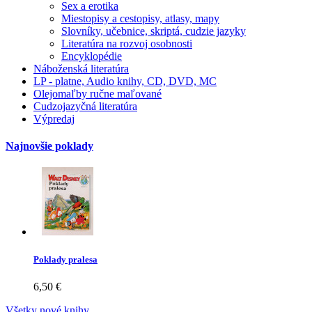
Sex a erotika
Miestopisy a cestopisy, atlasy, mapy
Slovníky, učebnice, skriptá, cudzie jazyky
Literatúra na rozvoj osobnosti
Encyklopédie
Náboženská literatúra
LP - platne, Audio knihy, CD, DVD, MC
Olejomaľby ručne maľované
Cudzojazyčná literatúra
Výpredaj
Najnovšie poklady
Poklady pralesa
6,50 €
Všetky nové knihy