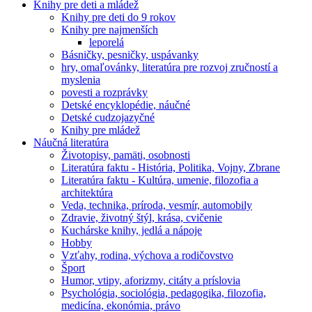
Knihy pre deti a mládež
Knihy pre deti do 9 rokov
Knihy pre najmenších
leporelá
Básničky, pesničky, uspávanky
hry, omaľovánky, literatúra pre rozvoj zručností a
myslenia
povesti a rozprávky
Detské encyklopédie, náučné
Detské cudzojazyčné
Knihy pre mládež
Náučná literatúra
Životopisy, pamäti, osobnosti
Literatúra faktu - História, Politika, Vojny, Zbrane
Literatúra faktu - Kultúra, umenie, filozofia a
architektúra
Veda, technika, príroda, vesmír, automobily
Zdravie, životný štýl, krása, cvičenie
Kuchárske knihy, jedlá a nápoje
Hobby
Vzťahy, rodina, výchova a rodičovstvo
Šport
Humor, vtipy, aforizmy, citáty a príslovia
Psychológia, sociológia, pedagogika, filozofia,
medicína, ekonómia, právo