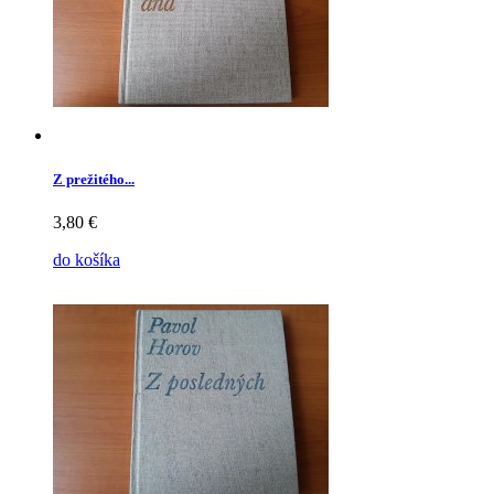
Z prežitého...
3,80 €
do košíka