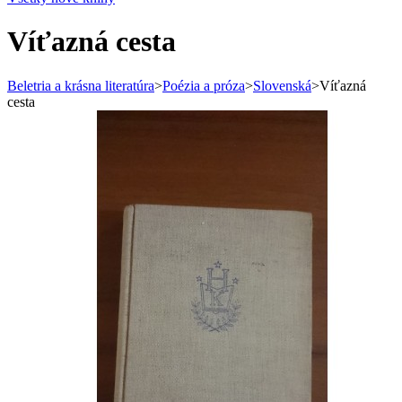
Víťazná cesta
Beletria a krásna literatúra
>
Poézia a próza
>
Slovenská
>
Víťazná
cesta