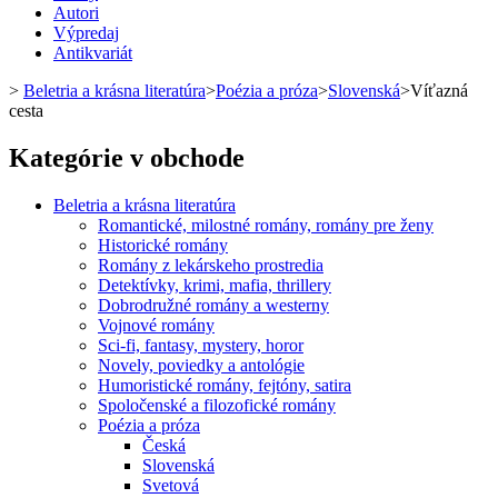
Autori
Výpredaj
Antikvariát
>
Beletria a krásna literatúra
>
Poézia a próza
>
Slovenská
>
Víťazná
cesta
Kategórie v obchode
Beletria a krásna literatúra
Romantické, milostné romány, romány pre ženy
Historické romány
Romány z lekárskeho prostredia
Detektívky, krimi, mafia, thrillery
Dobrodružné romány a westerny
Vojnové romány
Sci-fi, fantasy, mystery, horor
Novely, poviedky a antológie
Humoristické romány, fejtóny, satira
Spoločenské a filozofické romány
Poézia a próza
Česká
Slovenská
Svetová