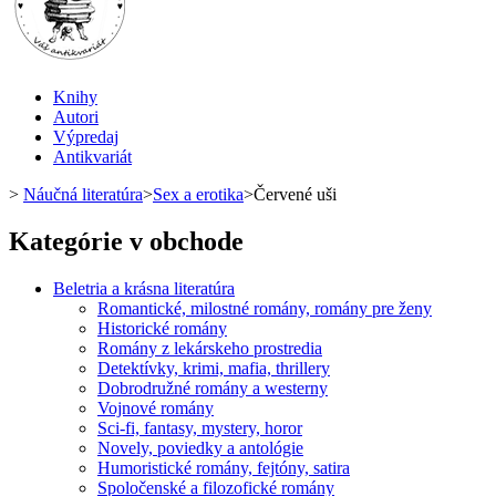
Knihy
Autori
Výpredaj
Antikvariát
>
Náučná literatúra
>
Sex a erotika
>
Červené uši
Kategórie v obchode
Beletria a krásna literatúra
Romantické, milostné romány, romány pre ženy
Historické romány
Romány z lekárskeho prostredia
Detektívky, krimi, mafia, thrillery
Dobrodružné romány a westerny
Vojnové romány
Sci-fi, fantasy, mystery, horor
Novely, poviedky a antológie
Humoristické romány, fejtóny, satira
Spoločenské a filozofické romány