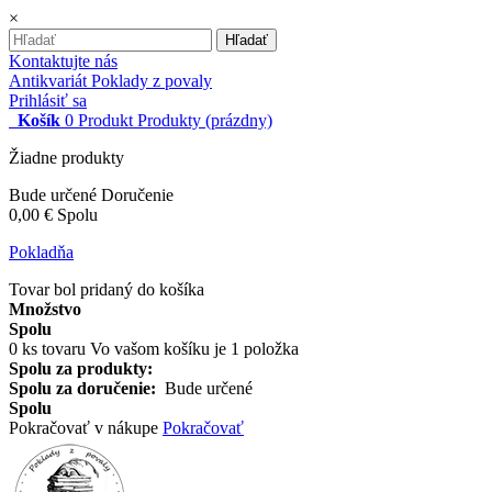
×
Hľadať
Kontaktujte nás
Antikvariát Poklady z povaly
Prihlásiť sa
Košík
0
Produkt
Produkty
(prázdny)
Žiadne produkty
Bude určené
Doručenie
0,00 €
Spolu
Pokladňa
Tovar bol pridaný do košíka
Množstvo
Spolu
0
ks tovaru
Vo vašom košíku je 1 položka
Spolu za produkty:
Spolu za doručenie:
Bude určené
Spolu
Pokračovať v nákupe
Pokračovať