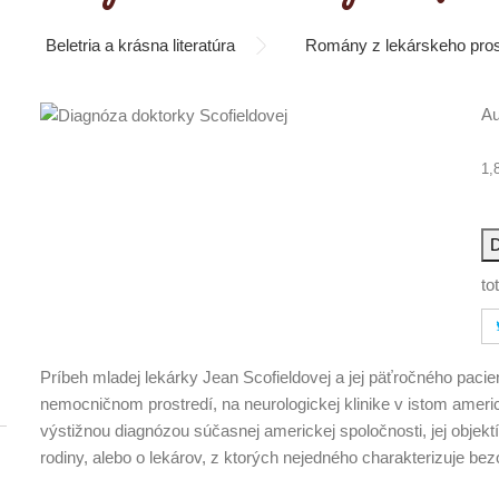
Beletria a krásna literatúra
Romány z lekárskeho pros
Au
1,
D
to
Príbeh mladej lekárky Jean Scofieldovej a jej päťročného paci
nemocničnom prostredí, na neurologickej klinike v istom ameri
výstižnou diagnózou súčasnej americkej spoločnosti, jej objekt
rodiny, alebo o lekárov, z ktorých nejedného charakterizuje bez