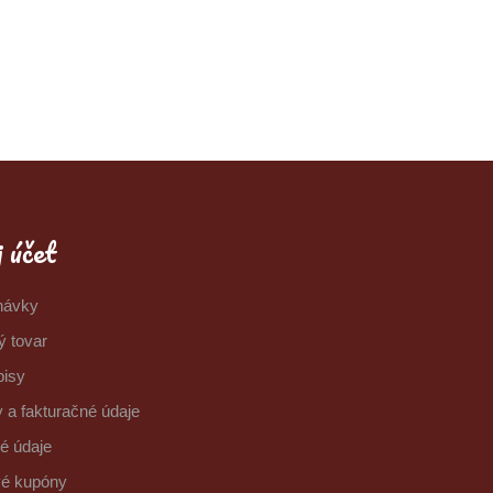
 účet
návky
ý tovar
pisy
 a fakturačné údaje
é údaje
vé kupóny