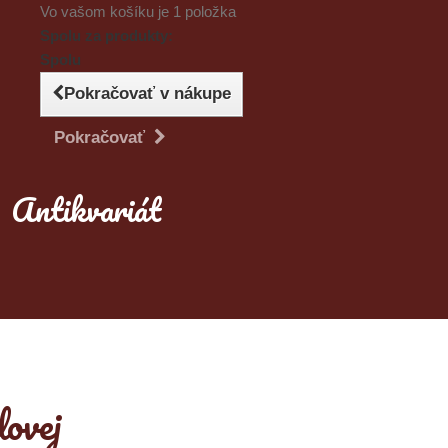
Vo vašom košíku je 1 položka
Spolu za produkty:
Spolu
Pokračovať v nákupe
Pokračovať
Antikvariát
ovej