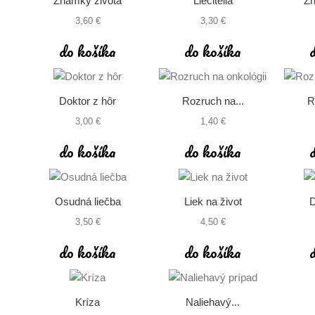
Známky života
Liečitelia
Zn
3,60 €
3,30 €
do košíka
do košíka
Doktor z hôr
Rozruch na...
R
3,00 €
1,40 €
do košíka
do košíka
Osudná liečba
Liek na život
D
3,50 €
4,50 €
do košíka
do košíka
Kríza
Naliehavý...