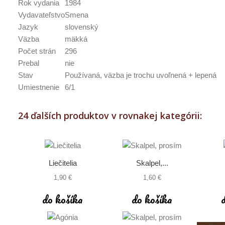
Rok vydania
1984
Vydavateľstvo
Smena
Jazyk
slovenský
Väzba
mäkká
Počet strán
296
Prebal
nie
Stav
Používaná, väzba je trochu uvoľnená + lepená
Umiestnenie
6/1
24 ďalších produktov v rovnakej kategórii:
Liečitelia
Skalpel,...
1,90 €
1,60 €
do košíka
do košíka