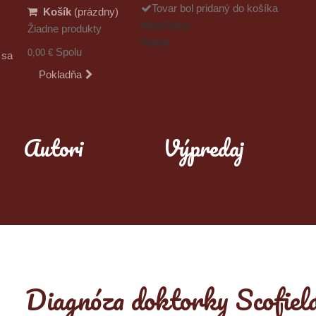
Tovar bol pridaný do košíka
Košík
(prázdny)
Množstvo
Žiadne produkty
Spolu
Spolu
0,00 €
 sa
Pokladňa
Autori
Výpredaj
Diagnóza doktorky Scofield