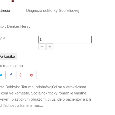
tredia
Diagnóza doktorky Scofieldovej
tor:
Denker Henry
80 €
o košíka
to ma zaujíma
enta Bobbyho Tatuma, odohrávajúci sa v atraktívnom
ckom veľkomeste. Sociálnokritický román je vlastne
ívnym, plastickým obrazom, či už ide o pacientov a ich
ohľadnosť a karierizmus...