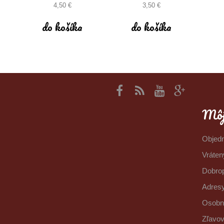
4,50 €
3,50 €
do košíka
do košíka
Môj
Objed
Vráten
Dobro
Adresy
Osobn
Zľavo