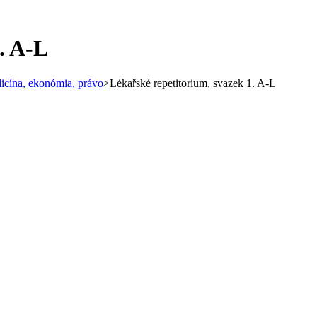
. A-L
dicína, ekonómia, právo
>
Lékařské repetitorium, svazek 1. A-L