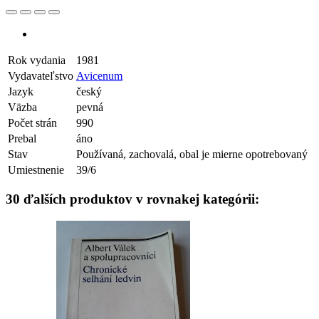
Rok vydania
1981
Vydavateľstvo
Avicenum
Jazyk
český
Väzba
pevná
Počet strán
990
Prebal
áno
Stav
Používaná, zachovalá, obal je mierne opotrebovaný
Umiestnenie
39/6
30 ďalších produktov v rovnakej kategórii: