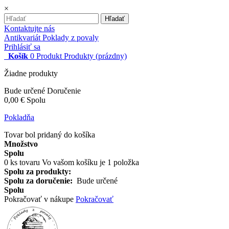
×
Hľadať
Kontaktujte nás
Antikvariát Poklady z povaly
Prihlásiť sa
Košík
0
Produkt
Produkty
(prázdny)
Žiadne produkty
Bude určené
Doručenie
0,00 €
Spolu
Pokladňa
Tovar bol pridaný do košíka
Množstvo
Spolu
0
ks tovaru
Vo vašom košíku je 1 položka
Spolu za produkty:
Spolu za doručenie:
Bude určené
Spolu
Pokračovať v nákupe
Pokračovať