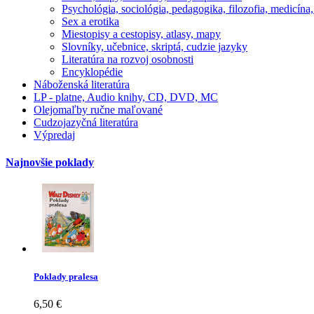
Psychológia, sociológia, pedagogika, filozofia, medicína
Sex a erotika
Miestopisy a cestopisy, atlasy, mapy
Slovníky, učebnice, skriptá, cudzie jazyky
Literatúra na rozvoj osobnosti
Encyklopédie
Náboženská literatúra
LP - platne, Audio knihy, CD, DVD, MC
Olejomaľby ručne maľované
Cudzojazyčná literatúra
Výpredaj
Najnovšie poklady
Poklady pralesa
6,50 €