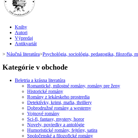
Knihy
Autori
Výpredaj
Antikvariát
>
Náučná literatúra
>
Psychológia, sociológia, pedagogika, filozofia, 
Kategórie v obchode
Beletria a krásna literatúra
Romantické, milostné romány, romány pre ženy
Historické romány
Romány z lekárskeho prostredia
Detektívky, krimi, mafia, thrillery
Dobrodružné romány a westerny
Vojnové romány
Sci-fi, fantasy, mystery, horor
Novely, poviedky a antológie
Humoristické romány, fejtóny, satira
Spoločenské a filozofické romány