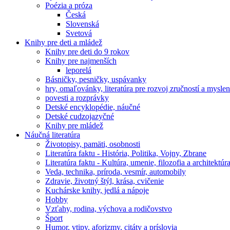
Poézia a próza
Česká
Slovenská
Svetová
Knihy pre deti a mládež
Knihy pre deti do 9 rokov
Knihy pre najmenších
leporelá
Básničky, pesničky, uspávanky
hry, omaľovánky, literatúra pre rozvoj zručností a myslen
povesti a rozprávky
Detské encyklopédie, náučné
Detské cudzojazyčné
Knihy pre mládež
Náučná literatúra
Životopisy, pamäti, osobnosti
Literatúra faktu - História, Politika, Vojny, Zbrane
Literatúra faktu - Kultúra, umenie, filozofia a architektúr
Veda, technika, príroda, vesmír, automobily
Zdravie, životný štýl, krása, cvičenie
Kuchárske knihy, jedlá a nápoje
Hobby
Vzťahy, rodina, výchova a rodičovstvo
Šport
Humor, vtipy, aforizmy, citáty a príslovia