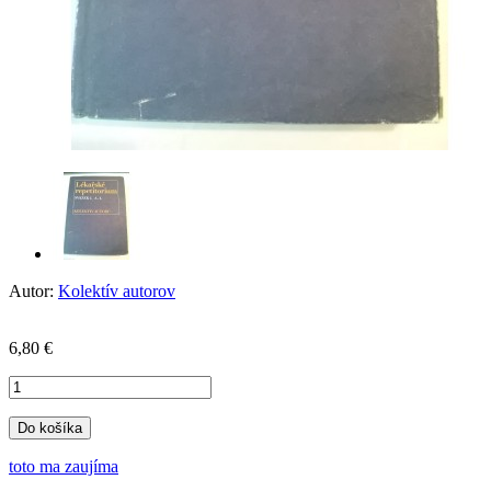
Autor:
Kolektív autorov
6,80 €
Do košíka
toto ma zaujíma