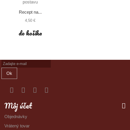
Recept na...
4,50 €
do košíka
Ok
Môj účet
Objednávky
Vrátený tovar