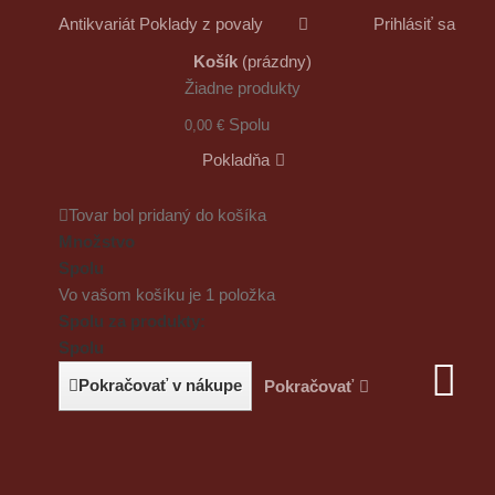
Antikvariát Poklady z povaly
Prihlásiť sa
Košík
(prázdny)
Žiadne produkty
Spolu
0,00 €
Pokladňa
Tovar bol pridaný do košíka
Množstvo
Spolu
Vo vašom košíku je 1 položka
Spolu za produkty:
Spolu
Pokračovať v nákupe
Pokračovať