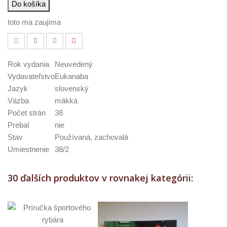
Do košíka
toto ma zaujíma
Rok vydania
Neuvedený
Vydavateľstvo
Eukanaba
Jazyk
slovenský
Väzba
mäkká
Počet strán
38
Prebal
nie
Stav
Používaná, zachovalá
Umiestnenie
38/2
30 ďalších produktov v rovnakej kategórii: