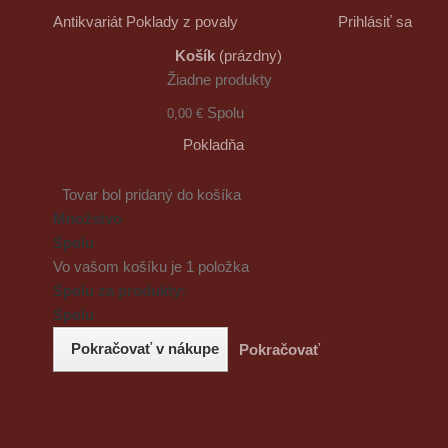
Antikvariát Poklady z povaly
Prihlásiť sa
Košík
(prázdny)
Žiadne produkty
Spolu
0,00 €
Pokladňa
Tovar bol pridaný do košíka
Množstvo
Spolu
Vo vašom košíku je 1 položka
Spolu za produkty:
Spolu
Pokračovať v nákupe
Pokračovať