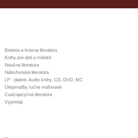
Kategórie v obchode
Beletria a krásna literatúra
Knihy pre deti a mládež
Náučná literatúra
Náboženská literatúra
LP - platne, Audio knihy, CD, DVD, MC
Olejomaľby ručne maľované
Cudzojazyčná literatúra
Výpredaj
Najnovšie poklady