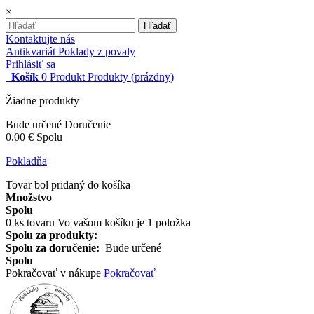
×
Hľadať
Kontaktujte nás
Antikvariát Poklady z povaly
Prihlásiť sa
Košík
0
Produkt
Produkty
(prázdny)
Žiadne produkty
Bude určené
Doručenie
0,00 €
Spolu
Pokladňa
Tovar bol pridaný do košíka
Množstvo
Spolu
0
ks tovaru
Vo vašom košíku je 1 položka
Spolu za produkty:
Spolu za doručenie:
Bude určené
Spolu
Pokračovať v nákupe
Pokračovať