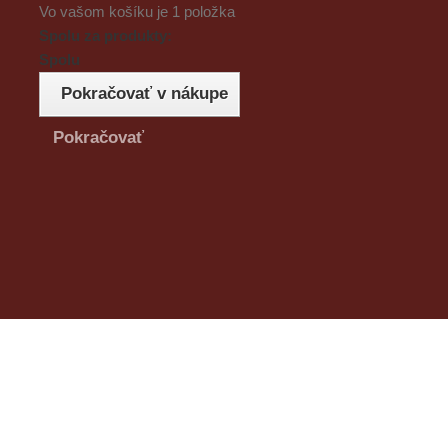
Vo vašom košíku je 1 položka
Spolu za produkty:
Spolu
Pokračovať v nákupe
Pokračovať
Antikvariát