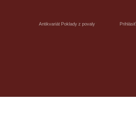
Antikvariát Poklady z povaly
Prihlási
Knihy
Kategórie v obchode