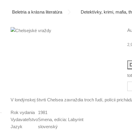
Beletria a krásna literatúra
Detektívky, krimi, mafia, thr
Au
2,
D
to
V londýnskej štvrti Chelsea zavraždia troch ľudí, polícii prichád
Rok vydania
1981
Vydavateľstvo
Smena, edícia: Labyrint
Jazyk
slovenský