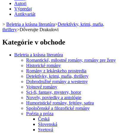
Autori
Výpredaj
Antikvariát
>
Beletria a krásna literatúra
>
Detektívky, krimi, mafia,
thrillery
>
Dôverujte Drakulovi
Kategórie v obchode
Beletria a krásna literatúra
Romantické, milostné romány, romány pre ženy
Historické romány
Romány z lekárskeho prostredia
Detektívky, krimi, mafia, thrillery
Dobrodružné romány a westerny
Vojnové romány
Sci-fi, fantasy, mystery, horor
Novely, poviedky a antológie
Humoristické romány, fejtóny, satira
Spoločenské a filozofické romány
Poézia a próza
Česká
Slovenská
Svetová