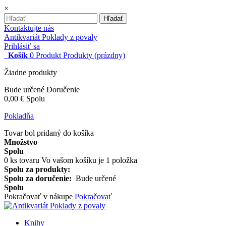
×
Hľadať
Kontaktujte nás
Antikvariát Poklady z povaly
Prihlásiť sa
Košík
0
Produkt
Produkty
(prázdny)
Žiadne produkty
Bude určené
Doručenie
0,00 €
Spolu
Pokladňa
Tovar bol pridaný do košíka
Množstvo
Spolu
0
ks tovaru
Vo vašom košíku je 1 položka
Spolu za produkty:
Spolu za doručenie:
Bude určené
Spolu
Pokračovať v nákupe
Pokračovať
Knihy