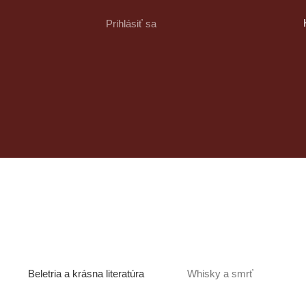
Prihlásiť sa
Autori
Výpredaj
Whisky a smrť
Beletria a krásna literatúra
Whisky a smrť