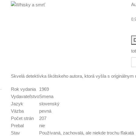
Au
0,
D
to
Skvelá detektívka škótskeho autora, ktorá vyšla s originálnym n
Rok vydania
1969
Vydavateľstvo
Smena
Jazyk
slovenský
Väzba
pevná
Počet strán
207
Prebal
nie
Stav
Používaná, zachovalá, ale niekde trochu fľakatá