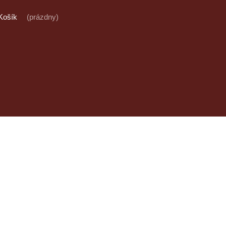
Košík
(prázdny)
Antikvariát