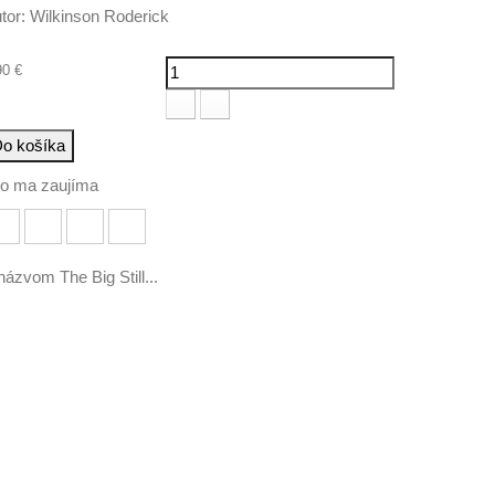
tor:
Wilkinson Roderick
90 €
o košíka
to ma zaujíma
ázvom The Big Still...