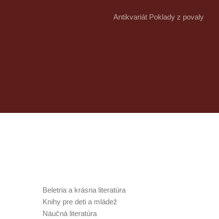
Antikvariát Poklady z povaly
Knihy
Kategórie v obchode
Beletria a krásna literatúra
Knihy pre deti a mládež
Náučná literatúra